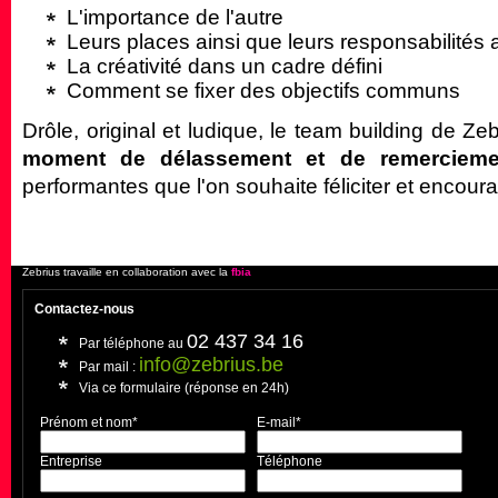
L'importance de l'autre
Leurs places ainsi que leurs responsabilités 
La créativité dans un cadre défini
Comment se fixer des objectifs communs
Drôle, original et ludique, le team building de Z
moment de délassement et de remercieme
performantes que l'on souhaite féliciter et encoura
Zebrius travaille en collaboration avec la
fbia
Contactez-nous
02 437 34 16
Par téléphone au
info@zebrius.be
Par mail :
Via ce formulaire (réponse en 24h)
Prénom et nom*
E-mail*
Entreprise
Téléphone