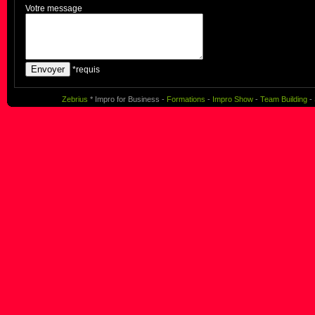
Votre message
*requis
Zebrius
* Impro for Business -
Formations
-
Impro Show
-
Team Building
-